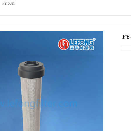
FY-5681
FY