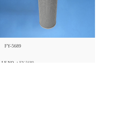
FY-5689
LF NO.：
FY-5689
ENGINE：
山河SWE60E-6液压滤 新款
OVERALL OD：
112/110(mm)
OVERALL ID：
65 (mm）
OVERALL HEIGHT：
382
(mm）
上一个：
FY-5690
下一个：
FY-5688